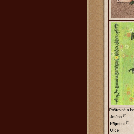
Poštovné a ba
(*)
Jméno
(*)
Příjmení
Ulice