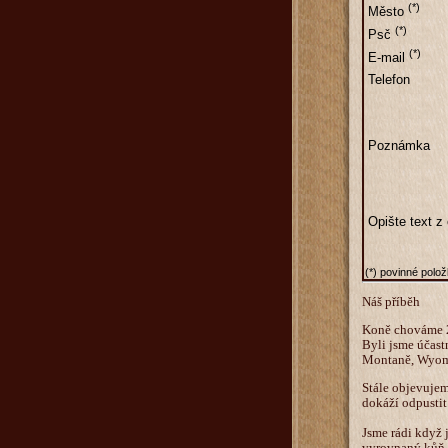
(*)
Město
(*)
Psč
(*)
E-mail
Telefon
Poznámka
Opište text z
(*) povinné polo
Náš příběh
Koně chováme 22
Byli jsme účastn
Montaně, Wyomi
Stále objevujem
dokáží odpustit
Jsme rádi když 
vyrovnaný kůň.