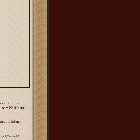
ji obce Smědčice.
se v Kalifornii.,
jícím lidem,
ý, psychicky