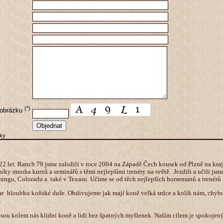
(*)
 obrázku
žky
 let. Ranch 79 jsme založili v roce 2004 na Západě Čech kousek od Plzně na kra
íky mnoha kurzů a seminářů s těmi nejlepšími trenéry na světě. Jezdili a učili jsme 
ngu, Coloradu a také v Texasu. Učíme se od těch nejlepších horsemanů a trenérů
e hloubku koňské duše. Obdivujeme jak mají koně velká srdce a kolik nám, chybu
.
jsou kolem nás klidní koně a lidi bez špatných myšlenek. Naším cílem je spokojen