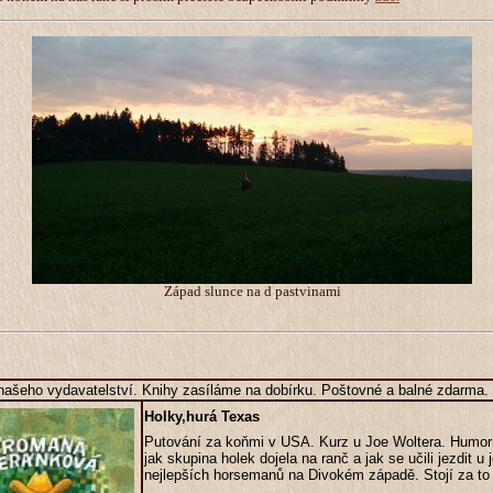
Západ slunce na d pastvinami
 našeho vydavatelství. Knihy zasíláme na dobírku. Poštovné a balné zdarma.
Holky,hurá Texas
Putování za koňmi v USA. Kurz u Joe Woltera. Humor
jak skupina holek dojela na ranč a jak se učili jezdit u
nejlepších horsemanů na Divokém západě. Stojí za to 