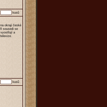
kusů
na okraji české
ři sousedi se
 vyostřují a
televize.
kusů