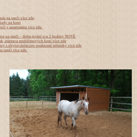
nás na ranči více zde
.
ízdy na koni
nčí v apartmánu více zde.
rze na ranči - doba trvání cca 2 hodiny NOVÉ
nk, náprava problémových koní více zde
rzy s ubytováním pro soukromé tréninky více zde
a ranči více zde.