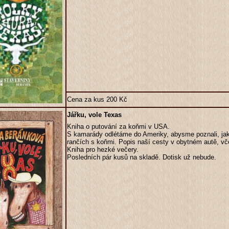
Cena za kus 200 Kč
Jářku, vole Texas
Kniha o putování za koňmi v USA.
S kamarády odlétáme do Ameriky, abysme poznali, jak
rančích s koňmi. Popis naší cesty v obytném autě, včet
Kniha pro hezké večery.
Posledních pár kusů na skladě. Dotisk už nebude.