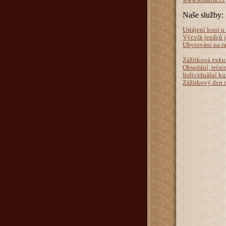
www.alfaalfa.cz
Naše služby:
Ustájení koní u 
Výcvik jezdců j
Ubytování na ra
Zážitková exku
Obsedání, tréni
Individuální ku
Zážitkový den n