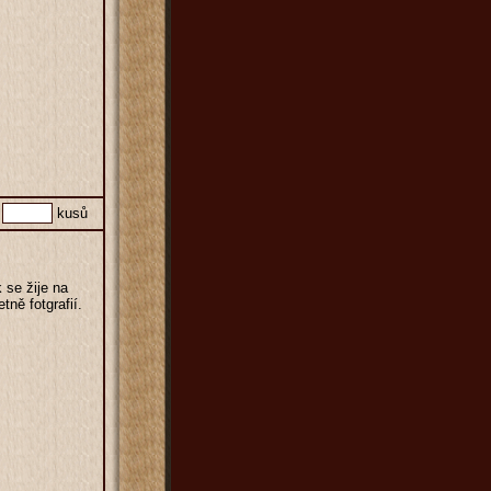
kusů
 se žije na
ně fotgrafií.