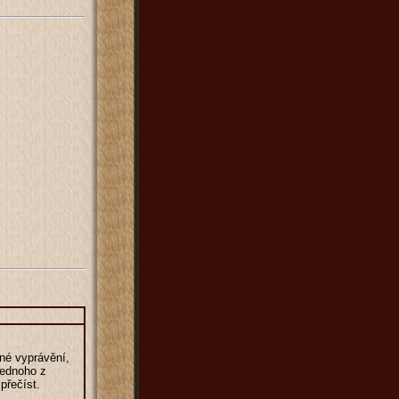
né vyprávění,
 jednoho z
přečíst.