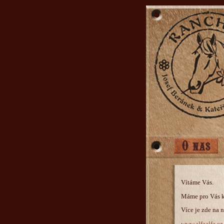
Vítáme Vás.
Máme pro Vás k
Více je zde na 