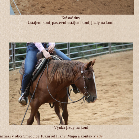
Krásné dny.
Ustájení koní, pastevní ustájení koní, jízdy na koni.
Výuka jízdy na koni
chází v obci Smědčice 10km od Plzně. Mapa a kontakty
zde.