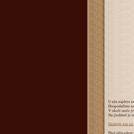
U nás najdete z
Hospodaříme na
V okolí ranče j
Na jízdárně je i
Sledujte nás na
Před příjezdem 