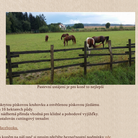
Pastevní ustájení je pro koně to nejlepší
akrytou pískovou kruhovku a osvětlenou pískovou jízdárnu.
 16 hektarech půdy.
e nádherná příroda vhodná pro klidné a pohodové vyjížďky.
nstalován cuttingový trenažer.
 facebooku.
s koněm na náš ranč si prosím přečtěte bezpečnostní podmínky
zde.