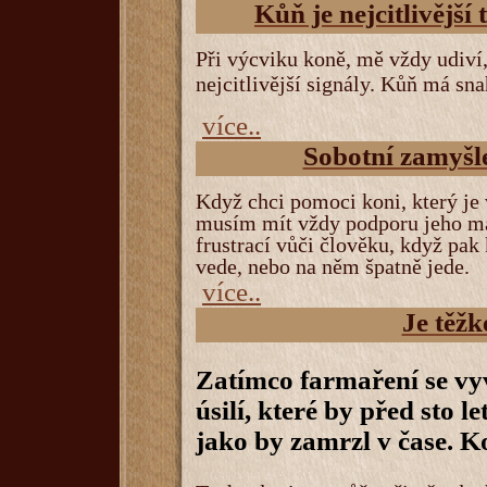
Kůň je nejcitlivější 
Při výcviku koně, mě vždy udiví, 
nejcitlivější signály. Kůň má sn
více..
Sobotní zamyšl
Když chci pomoci koni, který je v
musím mít vždy podporu jeho ma
frustrací vůči člověku, když pak
vede, nebo na něm špatně jede.
více..
Je těžk
Zatímco farmaření se vyv
úsilí, které by před sto 
jako by zamrzl v čase. K