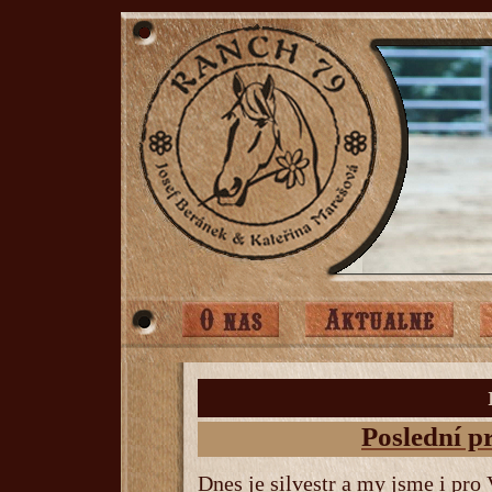
Poslední p
Dnes je silvestr a my jsme i pro 