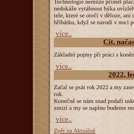
Technologie nemůže přimět plach
nedokáže vytáhnout býka uvízléh
tele, které se otočí v děloze, an
hříbátku, když se narodí v noci
více..
Cit, nača
Základní pojmy při práci s koněm
více..
2022, l
Začal se psát rok 2022 a my zase
rok.
Konečně se nám snad podaří usk
zmizí a my se naplno budeme moc
více..
Zpět na Aktuálně