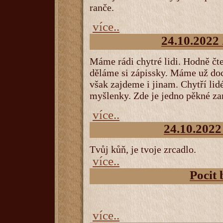
ranče.
více..
24.10.2022 
Máme rádi chytré lidi. Hodně čt
děláme si zápissky. Máme už do
však zajdeme i jinam. Chytří lid
myšlenky. Zde je jedno pěkné za
více..
24.10.2022 
Tvůj kůň, je tvoje zrcadlo.
více..
Pocit 
více..