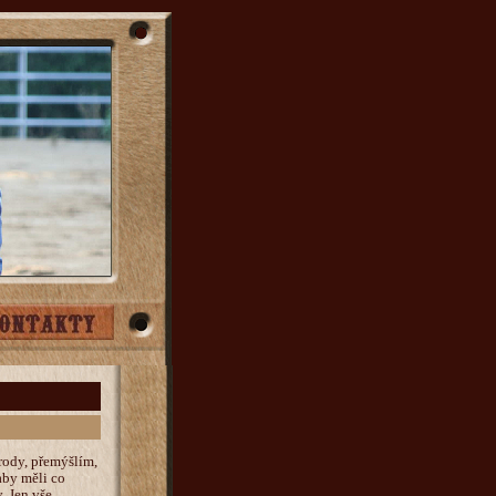
rody, přemýšlím,
aby měli co
. Jen vše