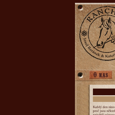
Každý den ráno,
proč jsou někte
největší výnosy