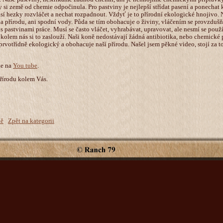
by si země od chemie odpočinula. Pro pastviny je nejlepší střídat pasení a ponechat 
usí hezky rozvláčet a nechat rozpadnout. Vždyť je to přírodní ekologické hnojivo
na přírodu, ani spodní vody. Půda se tím obohacuje o živiny, vláčením se provzdušňu
e s pastvinami práce. Musí se často vláčet, vyhrabávat, upravovat, ale nesmí se použ
 kolem nás si to zaslouží. Naši koně nedostávají žádná antibiotika, nebo chemické p
rvotřídně ekologický a obohacuje naší přírodu. Našel jsem pěkné video, stojí za to si
de na
You tube
.
řírodu kolem Vás.
ně
Zpět na kategorii