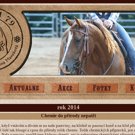
rok 2014
Chemie do přírody nepatří
 když vstávám a dívám se na naše pastviny, na klidně se pasoucí koně a na klid pří
ří lidé tak hloupí a cpou do přírody tolik chemie. Tolik chemických přípravků, jen 
. Naše pastviny, nestříkáme žádnou chemií, ani je nehnojíme chemickými přípravky