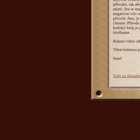
přírodní, tak a
místě. Jen se m
negativní vliv 
plevele. Ano, j
chemie. Příroda
koňský hnůj je p
titulkama.
Krásné video z
Všem krásnou p
Josef
Zpět na Aktuál