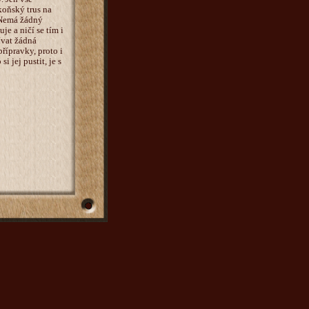
koňský trus na
. Nemá žádný
je a ničí se tím i
ívat žádná
řípravky, proto i
 jej pustit, je s