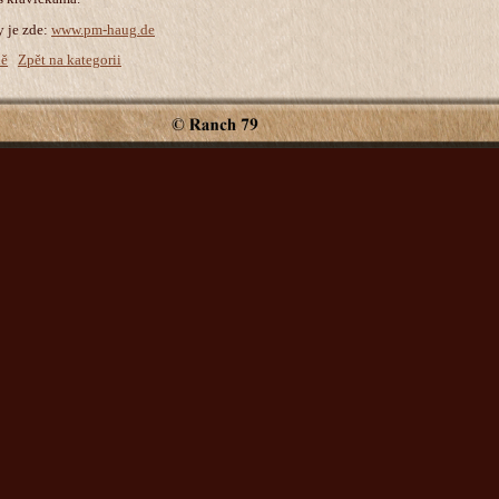
y je zde:
www.pm-haug.de
ně
Zpět na kategorii