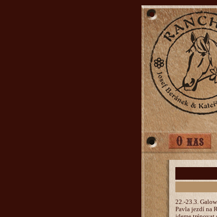
22.-23.3. Galo
Pavla jezdí na 
jdeme trénovat 