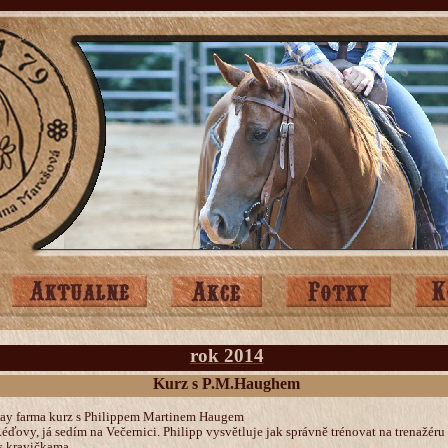
rok 2014
Kurz s P.M.Haughem
way farma kurz s Philippem Martinem Haugem
Réďovy, já sedím na Večernici. Philipp vysvětluje jak správně trénovat na trenažér
s kravičkama.