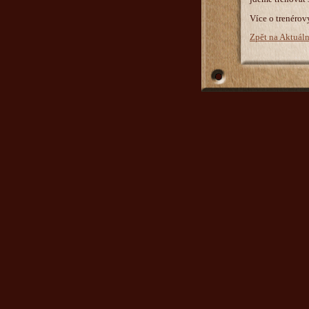
Více o trenérov
Zpět na Aktuál