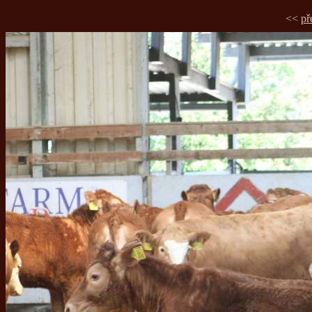
<<
př