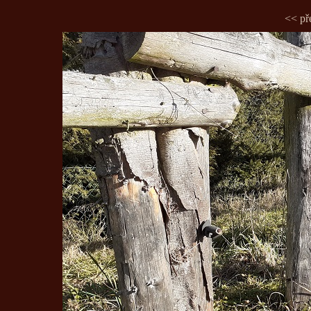
<< př