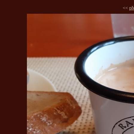
<<
př